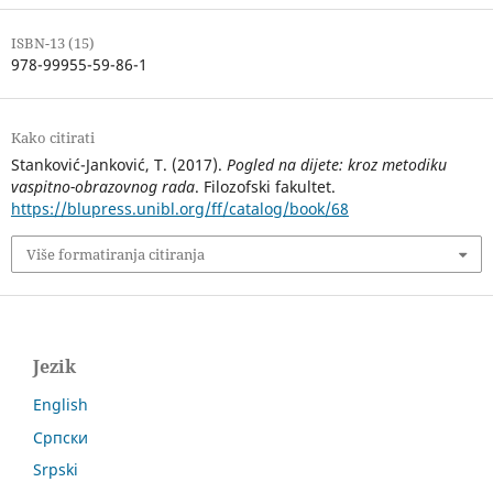
ISBN-13 (15)
978-99955-59-86-1
Kako citirati
Stanković-Janković, T. (2017).
Pogled na dijete: kroz metodiku
vaspitno-obrazovnog rada
. Filozofski fakultet.
https://blupress.unibl.org/ff/catalog/book/68
Više formatiranja citiranja
Jezik
English
Српски
Srpski