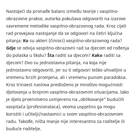
Nastojeći da pronađe balans između teorije i vaspitno-
obrazovne prakse, autorka pokušava odgovoriti na izazove
savremene metodike vaspitno-obrazovnog rada. Kroz cijeli
rad provejava nastojanje da se odgovori na četiri ključna
pitanja:
Ko
su akteri (činioci) vaspitno-obrazovnog rada?
Gdje
se odvija vaspitno-obrazovni rad sa djecom od rođenja
do polaska u školu?
Šta
raditi sa djecom?
Kako
raditi sa
djecom? Ovo su jednostavna pitanja, na koja nije
jednostavno odgovoriti, jer su ti odgovori teško uhvatljivi u
vremenu brzih promjena, ali i vremenu punom paradoksa.
Kroz trinaest naslova predloženo je mnoštvo mogućnosti
djelovanja u brojnim vaspitno-obrazovnim situacijama. Iako
je djelo prvenstveno usmjereno na „oblikovanje” budućih
vaspitača (profesionalaca), veoma uspješno ga mogu
koristiti i učitelji/nastavnici u svom vaspitno-obrazovnom
radu. Takođe, ništa manje nije interesantno za roditelje ili
buduće roditelje.