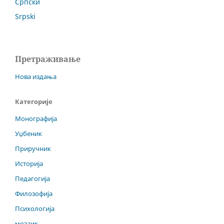
Српски
Srpski
Претраживање
Нова издања
Категорије
Монографија
Уџбеник
Приручник
Историја
Педагогија
Филозофија
Психологија
мозаик...