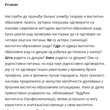
Резиме
Настојећи да пронађе баланс између теорије и васпитно-
образовне праксе, ауторка покушава одговорити на
изазове савремене методике васпитно-образовног рада.
Кроз цијели рад провејава настојање да се одговори на
четири кључна питања:
Ко
су актери (чиниоци)
васпитно-образовног рада?
Гдје
се одвија васпитно-
образовни рад са дјецом од рођења до поласка у школу?
Шта
радити са дјецом?
Како
радити са дјецом? Ово су
једноставна питања, на која није једноставно одговорити,
јер су ти одговори тешко ухватљиви у времену брзих
промјена, али и времену пуном парадокса. Кроз тринаест
наслова предложено је мноштво могућности дјеловања у
бројним васпитно-образовним ситуацијама. Иако је дјело
првенствено усмјерено на „обликовање” будућих
васпитача (професионалаца), веома успјешно га могу
користити и учитељи/наставници у свом васпитно-