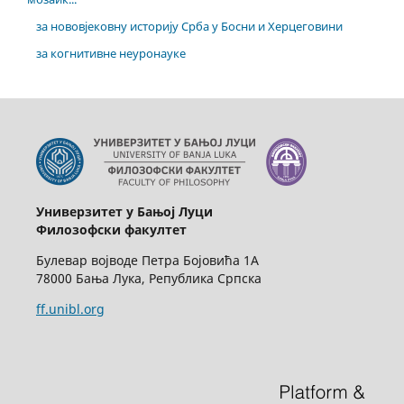
за нововјековну историју Срба у Босни и Херцеговини
за когнитивне неуронауке
Универзитет у Бањој Луци
Филозофски факултет
Булевар војводе Петра Бојовића 1А
78000 Бања Лука, Република Српска
ff.unibl.org