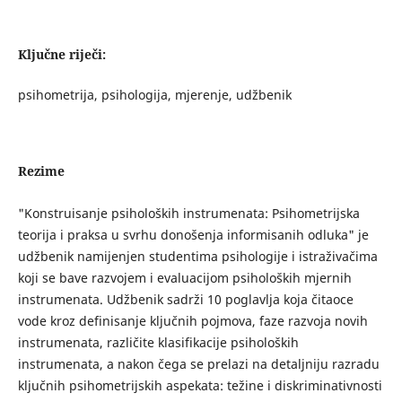
Ključne riječi:
psihometrija, psihologija, mjerenje, udžbenik
Rezime
"Konstruisanje psiholoških instrumenata: Psihometrijska
teorija i praksa u svrhu donošenja informisanih odluka" je
udžbenik namijenjen studentima psihologije i istraživačima
koji se bave razvojem i evaluacijom psiholoških mjernih
instrumenata. Udžbenik sadrži 10 poglavlja koja čitaoce
vode kroz definisanje ključnih pojmova, faze razvoja novih
instrumenata, različite klasifikacije psiholoških
instrumenata, a nakon čega se prelazi na detaljniju razradu
ključnih psihometrijskih aspekata: težine i diskriminativnosti