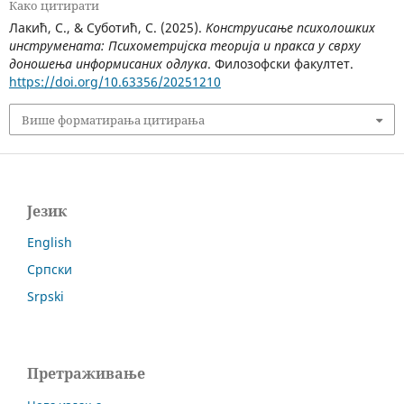
Како цитирати
Лакић, С., & Суботић, С. (2025).
Kонструисање психолошких
инструмената: Психометријска теорија и пракса у сврху
доношења информисаних одлука
. Филозофски факултет.
https://doi.org/10.63356/20251210
Више форматирања цитирања
Језик
English
Српски
Srpski
Претраживање