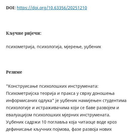
DOI:
https://doi.org/10.63356/20251210
Кључне ријечи:
психометрија, психологија, мјерење, уџбеник
Резиме
"Kонструисање психолошких инструмената:
Психометријска теорија и пракса у сврху доношења
информисаних одлука" је уџбеник намијењен студентима
психологије и истраживачима који се баве развојем и
евалуацијом психолошких мјерних инструмената.
Уџбеник садржи 10 поглавља која читаоце воде кроз
дефинисање кључних појмова, фазе развоја нових