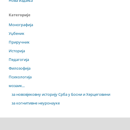
Нова издања
Категорије
Монографија
Уџбеник
Приручник
Историја
Педагогија
Филозофија
Психологија
мозаик...
за нововјековну историју Срба у Босни и Херцеговини
за когнитивне неуронауке