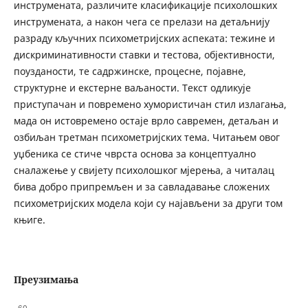
инструмената, различите класификације психолошких
инструмената, а након чега се прелази на детаљнију
разраду кључних психометријских аспеката: тежине и
дискриминативности ставки и тестова, објективности,
поузданости, те садржинске, процесне, појавне,
структурне и екстерне ваљаности. Текст одликује
приступачан и повремено хумористичан стил излагања,
мада он истовремено остаје врло савремен, детаљан и
озбиљан третман психометријских тема. Читањем овог
уџбеника се стиче чврста основа за концептуално
сналажење у свијету психолошког мјерења, а читалац
бива добро припремљен и за савладавање сложених
психометријских модела који су најављени за други том
књиге.
Преузимања