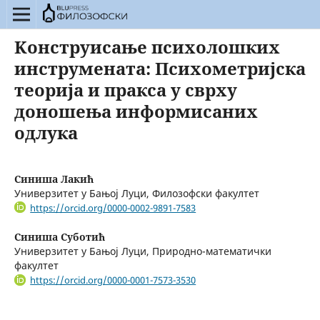
Kонструисање психолошких
инструмената: Психометријска
теорија и пракса у сврху
доношења информисаних
одлука
Синиша Лакић
Универзитет у Бањој Луци, Филозофски факултет
https://orcid.org/0000-0002-9891-7583
Синиша Суботић
Универзитет у Бањој Луци, Природно-математички
факултет
https://orcid.org/0000-0001-7573-3530