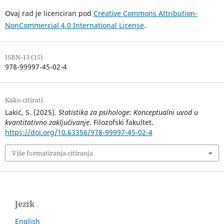
Ovaj rad je licenciran pod
Creative Commons Attribution-
NonCommercial 4.0 International License
.
ISBN-13 (15)
978-99997-45-02-4
Kako citirati
Lakić, S. (2025).
Statistika za psihologe: Konceptualni uvod u
kvantitativno zaključivanje
. Filozofski fakultet.
https://doi.org/10.63356/978-99997-45-02-4
Više formatiranja citiranja
Jezik
English