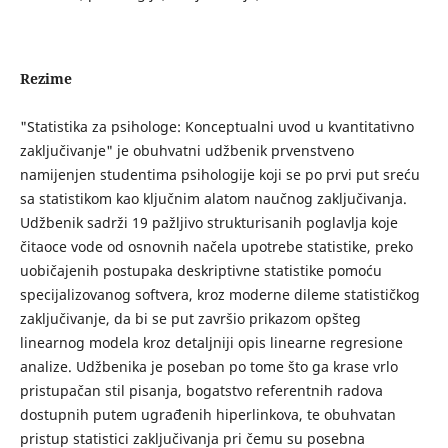
Rezime
"Statistika za psihologe: Konceptualni uvod u kvantitativno
zaključivanje" je obuhvatni udžbenik prvenstveno
namijenjen studentima psihologije koji se po prvi put sreću
sa statistikom kao ključnim alatom naučnog zaključivanja.
Udžbenik sadrži 19 pažljivo strukturisanih poglavlja koje
čitaoce vode od osnovnih načela upotrebe statistike, preko
uobičajenih postupaka deskriptivne statistike pomoću
specijalizovanog softvera, kroz moderne dileme statističkog
zaključivanje, da bi se put završio prikazom opšteg
linearnog modela kroz detaljniji opis linearne regresione
analize. Udžbenika je poseban po tome što ga krase vrlo
pristupačan stil pisanja, bogatstvo referentnih radova
dostupnih putem ugrađenih hiperlinkova, te obuhvatan
pristup statistici zaključivanja pri čemu su posebna