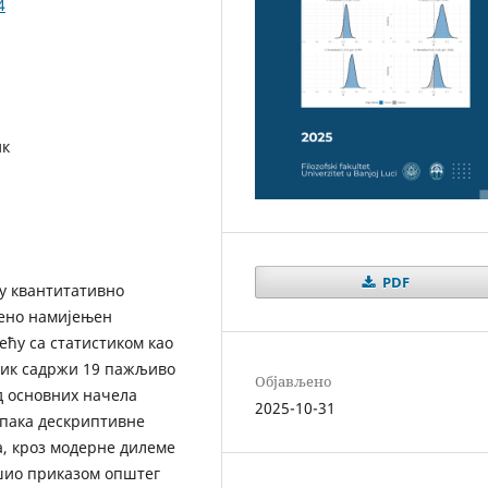
4
ик
PDF
 у квантитативно
вено намијењен
ећу са статистиком као
ник садржи 19 пажљиво
Објављено
д основних начела
2025-10-31
упака дескриптивне
а, кроз модерне дилеме
ршио приказом општег