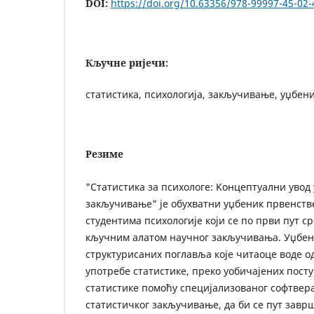
DOI:
https://doi.org/10.63356/978-99997-45-02-
Кључне ријечи:
статистика, психологија, закључивање, уџбен
Резиме
"Статистика за психологе: Kонцептуални увод
закључивање" је обухватни уџбеник првенст
студентима психологије који се по први пут ср
кључним алатом научног закључивања. Уџбе
структурисаних поглавља које читаоце воде о
употребе статистике, преко уобичајених пост
статистике помоћу специјализованог софтвер
статистичког закључивање, да би се пут зав