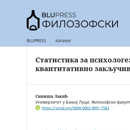
BLUPRESS
Каталог
Статистика за психологе
квантитативно закључи
Синиша Лакић
Универзитет у Бањој Луци, Филозофски факул
https://orcid.org/0000-0002-9891-7583