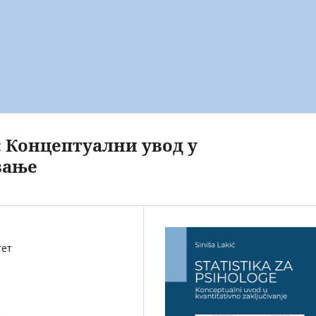
: Концептуални увод у
вање
тет