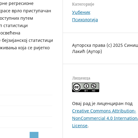
арне регресионе
Категорије
 красе врло приступачан
Уџбеник
доступних путем
Психологија
п статистици
посвећена
 бејзијанској статистици
Ауторска права (c) 2025 Сини
живања која се ријетко
Лакић (Аутор)
Лиценца
Овај рад је лиценциран под
Creative Commons Attribution-
NonCommercial 4.0 Internation
License
.