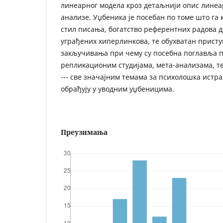
линеарног модела кроз детаљнији опис лине
анализе. Уџбеника је посебан по томе што га
стил писања, богатство референтних радова 
уграђених хиперлинкова, те обухватан присту
закључивања при чему су посебна поглавља 
репликационим студијама, мета-анализама, те
--- све значајним темама за психолошка истра
обрађују у уводним уџбеницима.
Преузимања