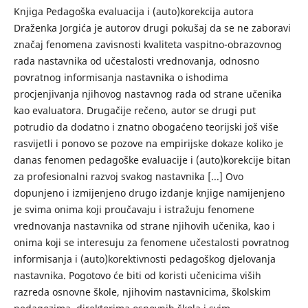
Knjiga Pedagoška evaluacija i (auto)korekcija autora
Draženka Jorgića je autorov drugi pokušaj da se ne zaboravi
značaj fenomena zavisnosti kvaliteta vaspitno-obrazovnog
rada nastavnika od učestalosti vrednovanja, odnosno
povratnog informisanja nastavnika o ishodima
procjenjivanja njihovog nastavnog rada od strane učenika
kao evaluatora. Drugačije rečeno, autor se drugi put
potrudio da dodatno i znatno obogaćeno teorijski još više
rasvijetli i ponovo se pozove na empirijske dokaze koliko je
danas fenomen pedagoške evaluacije i (auto)korekcije bitan
za profesionalni razvoj svakog nastavnika [...] Ovo
dopunjeno i izmijenjeno drugo izdanje knjige namijenjeno
je svima onima koji proučavaju i istražuju fenomene
vrednovanja nastavnika od strane njihovih učenika, kao i
onima koji se interesuju za fenomene učestalosti povratnog
informisanja i (auto)korektivnosti pedagoškog djelovanja
nastavnika. Pogotovo će biti od koristi učenicima viših
razreda osnovne škole, njihovim nastavnicima, školskim