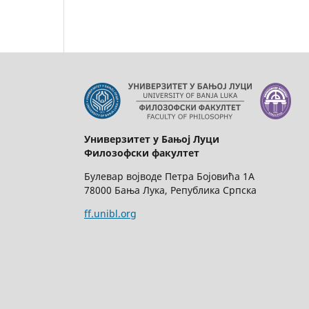
Универзитет у Бањој Луци
Филозофски факултет
Булевар војводе Петра Бојовића 1А
78000 Бања Лука, Република Српска
ff.unibl.org