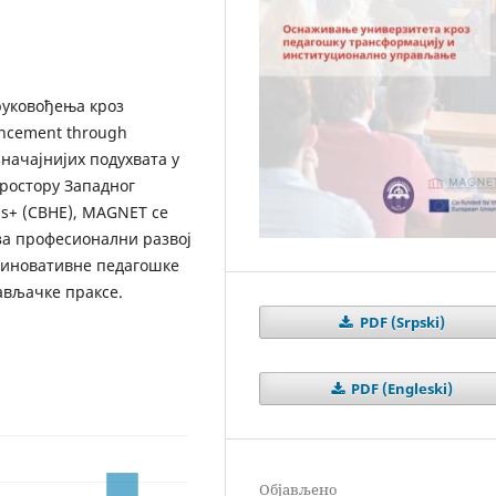
уковођења кроз
ncement through
начајнијих подухвата у
ростору Западног
s+ (CBHE), MAGNET се
за професионални развој
 иновативне педагошке
ављачке праксе.
PDF (Srpski)
PDF (Engleski)
Објављено