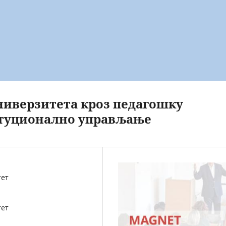
иверзитета кроз педагошку
итуционално управљање
тет
тет