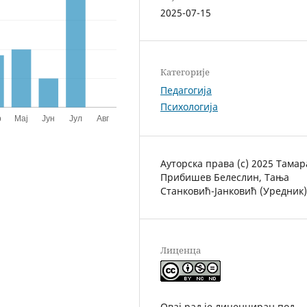
2025-07-15
Категорије
Педагогија
Психологија
Ауторска права (c) 2025 Тамар
Прибишев Белеслин, Тања
Станковић-Јанковић (Уредник)
Лиценца
Овај рад је лиценциран под