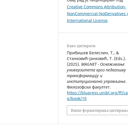
Creative Commons Attribution-
NonCommercial-NoDerivatives 
International License
.
Како цитирати
Прибишев Белеслин, Т., &
Станковић-Јанковић, Т. (Eds.).
(2025).
MAGNET - Оснаживање
универзитета кроз педагошку
трансформацију и
институционално управљање
.
Филозофски факултет.
https://blupress.unibl.org/ff/ca
g/book/10
Више форматирања цитирањ