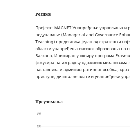
Резиме
Пројекат MAGNET Унапређење управљања и р
подучавање (Managerial and Governance Enha
Teaching) представља један од стратешки најз
области унапређења високог образовања на п
Балкана. Инициран у оквиру програма Erasmu
фокусира на изградњу одрживих механизама 
наставника и административног особља, кроз
приступе, дигиталне алате и унапређење упр
Преузимања