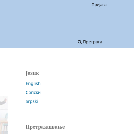
Пријава
Претрага
Језик
English
Српски
Srpski
Претраживање