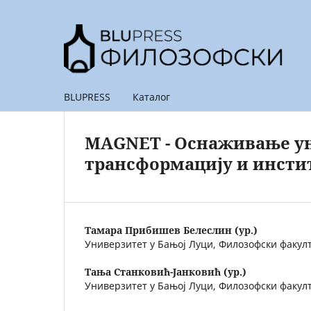
BLUPRESS
Каталог
MAGNET - Оснаживање ун
трансформацију и инст
Тамара Прибишев Белеслин (ур.)
Универзитет у Бањој Луци, Филозофски факул
Тања Станковић-Јанковић (ур.)
Универзитет у Бањој Луци, Филозофски факул