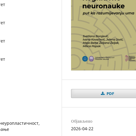
тет
тет
тет
тет
PDF
Објављено
 неуропластичност,
2026-04-22
рање