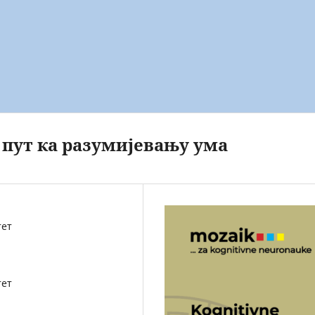
 пут ка разумијевању ума
тет
тет