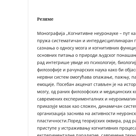
Резиме
Монографија „Когнитивне неуронауке – пут ка
пружа систематичан и интердисциплинаран 
сазнања о односу мозга и когнитивних функци
основних питања о природи људског понашањ
рад интегрише увиде из психологије, биологи
филозофије и рачунарских наука како би објас
нервни систем омогућава опажање, пажњу, 
емоције. Посебан акценат стављен је на истори
мозгу, од раних филозофских и медицинских к
савремених експерименталних и неуроимагин
приказује мозак као сложен, динамичан систе
организација заснива на активности неуронс
пластичности.Поред теоријских оквира, рад 
приступе у истраживању когнитивних процеса
експерименталне парадигме, савремене тех