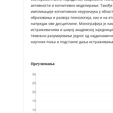
активности и когнитивно моделирање. Такође 
импликације когнитивних неуронаука у облас
образовања и развоја технологија, као и на ет
напредак ове дисциплине. Монографија је на
истраживачима и широј академској заједници
темељно разумијевање једног од најдинамич
научних поља и подстакне даља истраживања 
Преузимања