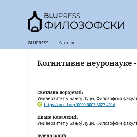
BLUPRESS
Каталог
Когнитивне неуронауке -
Светлана Боројевић
Универзитет у Бањој Луци, Филозофски факул
https://orcid.org/0000-0003-3627-4014
Ивана Ковачевић
Универзитет у Бањој Луци, Филозофски факул
Јелена Јовић