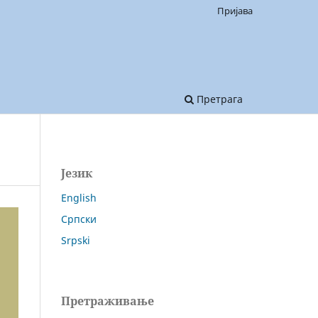
Пријава
Претрага
Језик
English
Српски
Srpski
Претраживање