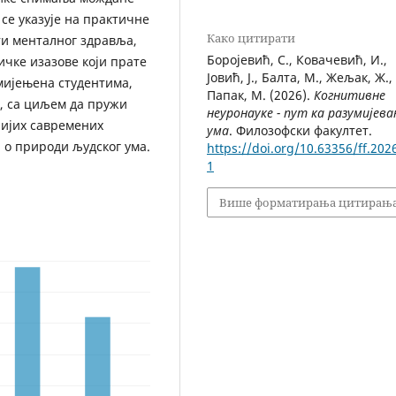
се указује на практичне
Како цитирати
ти менталног здравља,
Боројевић, С., Ковачевић, И.,
ичке изазове који прате
Јовић, Ј., Балта, М., Жељак, Ж.,
мијењена студентима,
Папак, М. (2026).
Когнитивне
, са циљем да пружи
неуронауке - пут ка разумијев
нијих савремених
ума
. Филозофски факултет.
о природи људског ума.
https://doi.org/10.63356/ff.202
1
Више форматирања цитирањ