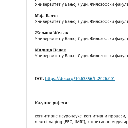
Универзитет у Бањој Луци, Филозофски факул
Маја Балта
Универзитет у Бањој Луци, Филозофски факул
Жељана Жељак
Универзитет у Бањој Луци, Филозофски факул
Милица Папак
Универзитет у Бањој Луци, Филозофски факул
DOI:
https://doi.org/10.63356/ff.2026.001
Кључне ријечи:
когнитивне неуронауке, когнитивни процеси,
neuroimaging (EEG, fMRI), когнитивно модели