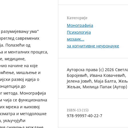
Категорије
Монографија
 разумијевању ума“
Психологија
преглед савремених
мозаик...
ја. Полазећи од
за когнитивне неуронауке
а и менталних процеса,
је, медицине,
нио начине на које
Ауторска права (c) 2026 Светл
памћење, мишљење и
Боројевић, Ивана Ковачевић,
јски развој идеја о
Јелена Јовић, Маја Балта, Же
онцепција до
Жељак, Милица Папак (Аутор)
г метода. Монографија
м чија се функционална
ких мрежа и њиховој
ISBN-13 (15)
разматра и методолошке
978-99997-40-22-7
, укључујући
нике снимања мождане