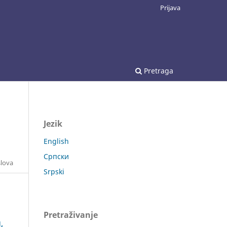
Prijava
Pretraga
Jezik
English
Српски
slova
Srpski
Pretraživanje
,