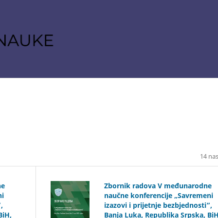
14 na
ne
Zbornik radova V međunarodne
ni
naučne konferencije „Savremeni
,
izazovi i prijetnje bezbjednosti”,
BiH,
Banja Luka, Republika Srpska, BiH