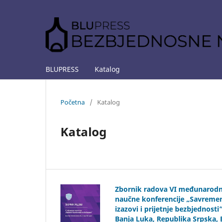
BLUPRESS
Katalog
Početna
/
Katalog
Katalog
Zbornik radova VI međunarod
naučne konferencije „Savreme
izazovi i prijetnje bezbjednosti”
Banja Luka, Republika Srpska, 