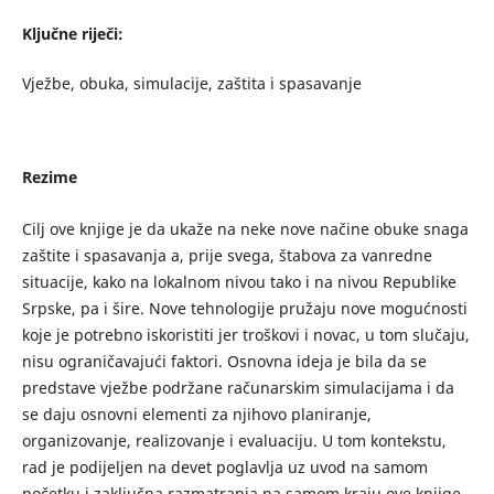
Ključne riječi:
Vježbe, obuka, simulacije, zaštita i spasavanje
Rezime
Cilj ove knjige je da ukaže na neke nove načine obuke snaga
zaštite i spasavanja a, prije svega, štabova za vanredne
situacije, kako na lokalnom nivou tako i na nivou Republike
Srpske, pa i šire. Nove tehnologije pružaju nove mogućnosti
koje je potrebno iskoristiti jer troškovi i novac, u tom slučaju,
nisu ograničavajući faktori. Osnovna ideja je bila da se
predstave vježbe podržane računarskim simulacijama i da
se daju osnovni elementi za njihovo planiranje,
organizovanje, realizovanje i evaluaciju. U tom kontekstu,
rad je podijeljen na devet poglavlja uz uvod na samom
početku i zaključna razmatranja na samom kraju ove knjige.