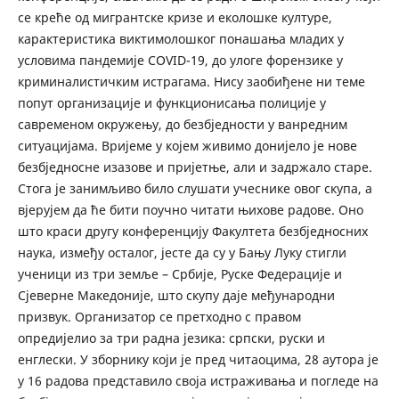
се креће од мигрантске кризе и еколошке културе,
карактеристика виктимолошког понашања младих у
условима пандемије COVID-19, до улоге форензике у
криминалистичким истрагама. Нису заобиђене ни теме
попут организације и функционисања полиције у
савременом окружењу, до безбједности у ванредним
ситуацијама. Вријеме у којем живимо донијело је нове
безбједносне изазове и пријетње, али и задржало старе.
Стога је занимљиво било слушати учеснике овог скупа, а
вјерујем да ће бити поучно читати њихове радове. Оно
што краси другу конференцију Факултета безбједносних
наука, између осталог, јесте да су у Бању Луку стигли
ученици из три земље – Србије, Руске Федерације и
Сјеверне Македоније, што скупу даје међународни
призвук. Организатор се претходно с правом
опредијелио за три радна језика: српски, руски и
енглески. У зборнику који је пред читаоцима, 28 аутора је
у 16 радова представило своја истраживања и погледе на