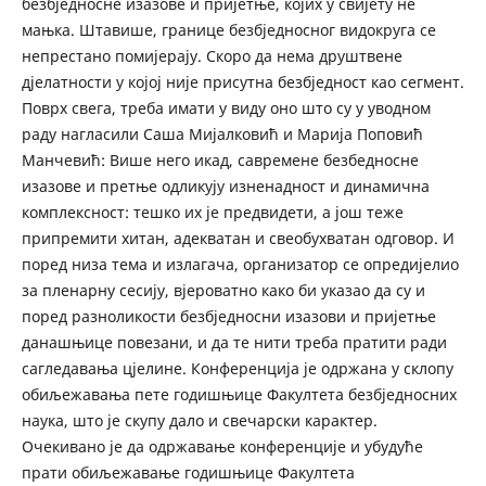
безбједносне изазове и пријетње, којих у свијету не
мањка. Штавише, границе безбједносног видокруга се
непрестано помијерају. Скоро да нема друштвене
дјелатности у којој није присутна безбједност као сегмент.
Поврх свега, треба имати у виду оно што су у уводном
раду нагласили Саша Мијалковић и Марија Поповић
Манчевић: Више него икад, савремене безбедносне
изазове и претње одликују изненадност и динамична
комплексност: тешко их је предвидети, а још теже
припремити хитан, адекватан и свеобухватан одговор. И
поред низа тема и излагача, организатор се опредијелио
за пленарну сесију, вјероватно како би указао да су и
поред разноликости безбједносни изазови и пријетње
данашњице повезани, и да те нити треба пратити ради
сагледавања цјелине. Конференција је одржана у склопу
обиљежавања пете годишњице Факултета безбједносних
наука, што је скупу дало и свечарски карактер.
Очекивано је да одржавање конференције и убудуће
прати обиљежавање годишњице Факултета