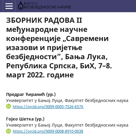
ЗБОРНИК РАДОВА II
међународне научне
конференције „Савремени
изазови и пријетње
безбједности”, Бања Лука,
Република Српска, БиХ, 7–8.
март 2022. године
Предраг Ћеранић (ур.)
Универзитет у Бањој Луци, Факултет безбједносних наука
https://orcid.org/0009-0005-7526-657X
Гојко Шетка (ур.)
Универзитет у Бањој Луци, Факултет безбједносних наука
https://orcid.org/0009-0008-8910-0038