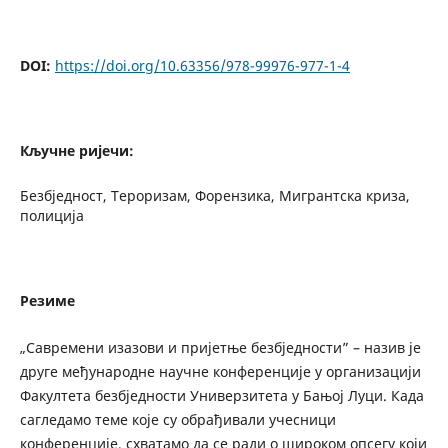
DOI:
https://doi.org/10.63356/978-99976-977-1-4
Кључне ријечи:
Безбједност, Тероризам, Форензика, Мигрантска криза,
полиција
Резиме
„Савремени изазови и пријетње безбједности” – назив је
друге међународне научне конференције у организацији
Факултета безбједности Универзитета у Бањој Луци. Када
сагледамо теме које су обрађивали учесници
конференције, схватамо да се ради о широком опсегу који