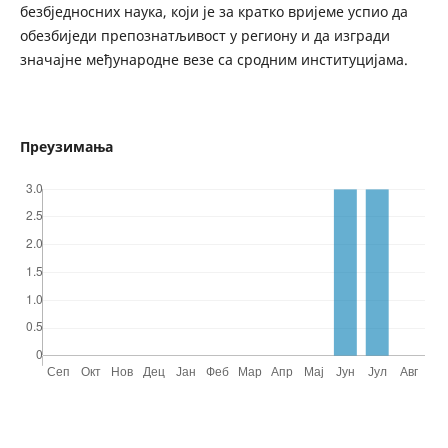
безбједносних наука, који је за кратко вријеме успио да
обезбиједи препознатљивост у региону и да изгради
значајне међународне везе са сродним институцијама.
Преузимања