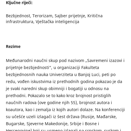
Ključne riječi:
Bezbjednost, Terorizam, Sajber prijetnje, Kritična
infrastruktura, Vještačka inteligencija
Rezime
Međunarodni naučni skup pod nazivom „Savremeni izazovi i
prijetnje bezbjednosti“, u organizaciji Fakulteta
bezbjednosnih nauka Univerziteta u Banjoj Luci, peti po
redu, vođen iskustvima iz prethodnih godina pokazao je da
je svaki naredni skup obimniji i bogatiji u odnosu na
prethodni. Pokazalo se to kako kroz brojnost pristiglih
naučnih radova (ove godine njih 55), brojnost autora i
koautora, kao i zemalja iz kojih autori dolaze. Na konferenciji
su učešće uzeli izlagači iz šest država (Rusije, Mađarske,
Bugarske, Sjeverne Makedonije, Srbije i Bosne i
Hercegovine) koji su usmeno izlagali na srpskom, ruskom i