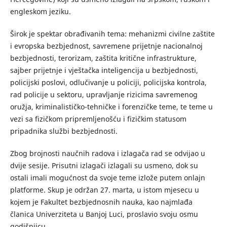
engleskom jeziku.
Širok je spektar obrađivanih tema: mehanizmi civilne zaštite
i evropska bezbjednost, savremene prijetnje nacionalnoj
bezbjednosti, terorizam, zaštita kritične infrastrukture,
sajber prijetnje i vještačka inteligencija u bezbjednosti,
policijski poslovi, odlučivanje u policiji, policijska kontrola,
rad policije u sektoru, upravljanje rizicima savremenog
oružja, kriminalističko-tehničke i forenzičke teme, te teme u
vezi sa fizičkom pripremljenošću i fizičkim statusom
pripadnika službi bezbjednosti.
Zbog brojnosti naučnih radova i izlagača rad se odvijao u
dvije sesije. Prisutni izlagači izlagali su usmeno, dok su
ostali imali mogućnost da svoje teme izlože putem onlajn
platforme. Skup je održan 27. marta, u istom mjesecu u
kojem je Fakultet bezbjednosnih nauka, kao najmlađa
članica Univerziteta u Banjoj Luci, proslavio svoju osmu
godišnjicu.