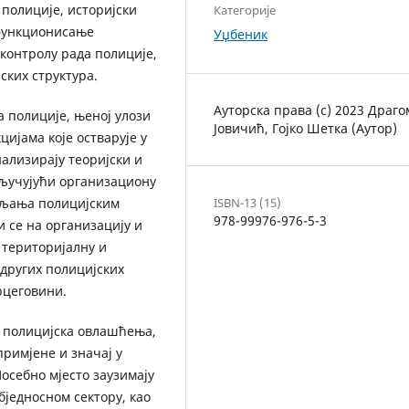
 полиције, историјски
Категорије
 функционисање
Уџбеник
контролу рада полиције,
ских структура.
Ауторска права (c) 2023 Драг
 полиције, њеној улози
Јовичић, Гојко Шетка (Аутор)
ијама које остварује у
нализирају теоријски и
кључујући организациону
ISBN-13 (15)
ављања полицијским
978-99976-976-5-3
и се на организацију и
 територијалну и
 других полицијских
рцеговини.
и полицијска овлашћења,
римјене и значај у
осебно мјесто заузимају
бједносном сектору, као