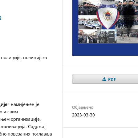
3
 полиције, полицијска
PDF
ије
“ намијењен је
Објављено
о и свим
2023-03-30
ањем организације,
рганизација. Садржај
обно повезаних поглавља