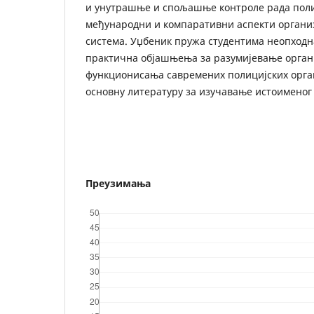
и унутрашње и спољашње контроле рада поли
међународни и компаративни аспекти органи
система. Уџбеник пружа студентима неопходн
практична објашњења за разумијевање орган
функционисања савремених полицијских орга
основну литературу за изучавање истоименог
Преузимања