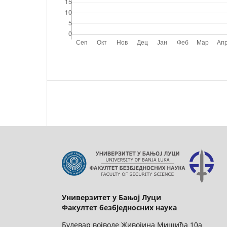
Универзитет у Бањој Луци
Факултет безбједносних наука
Булевар војводе Живојина Мишића 10а