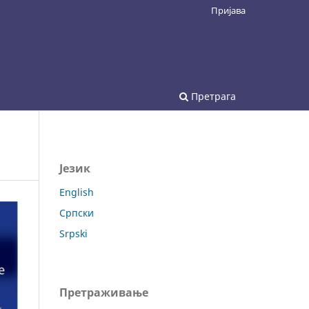
Пријава
Претрага
Језик
English
Српски
Srpski
Претраживање