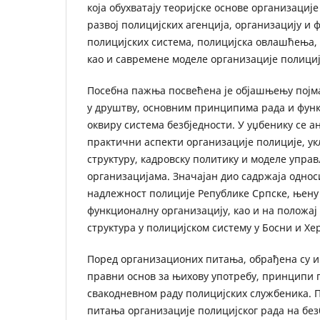
која обухватају теоријске основе организације
развој полицијских агенција, организацију и
полицијских система, полицијска овлашћења, 
као и савремене моделе организације полициј
Посебна пажња посвећена је објашњењу појма
у друштву, основним принципима рада и функц
оквиру система безбједности. У уџбенику се а
практични аспекти организације полиције, у
структуру, кадровску политику и моделе упр
организацијама. Значајан дио садржаја однос
надлежност полиције Републике Српске, њену
функционалну организацију, као и на положај
структура у полицијском систему у Босни и Хе
Поред организационих питања, обрађена су 
правни основ за њихову употребу, принципи п
свакодневном раду полицијских службеника. П
питања организације полицијског рада на без