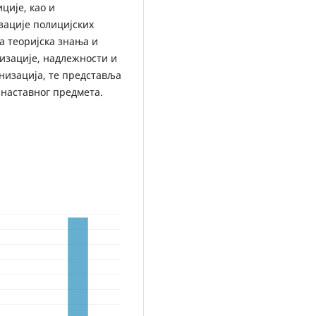
ције, као и
зације полицијских
а теоријска знања и
изације, надлежности и
низација, те представља
 наставног предмета.