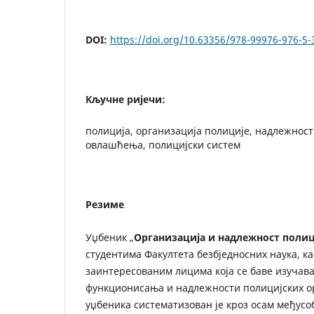
DOI:
https://doi.org/10.63356/978-99976-976-5-
Кључне ријечи:
полиција, организација полиције, надлежност
овлашћења, полицијски систем
Резиме
Уџбеник „
Организација и надлежност полиц
студентима Факултета безбједносних наука, ка
заинтересованим лицима која се баве изучав
функционисања и надлежности полицијских о
уџбеника систематизован је кроз осам међус