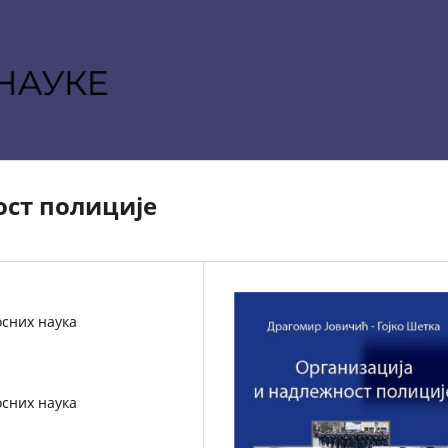
ост полиције
осних наука
осних наука