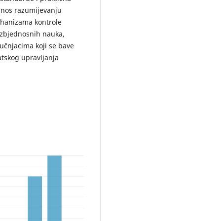
rinos razumijevanju
ehanizama kontrole
ezbjednosnih nauka,
ručnjacima koji se bave
atskog upravljanja