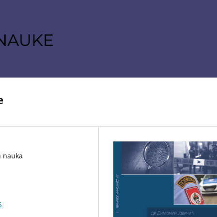
e
h nauka
5