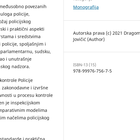
še međusobno povezanih
Monografija
uloga policije,
žaj policijskog
ski i praktični aspekti
Autorska prava (c) 2021 Dragom
vrstama i sredstvima
Jovičić (Author)
olicije, spoljašnjim i
 parlamentarnu, sudsku,
ao i unutrašnje
ISBN-13 (15)
nskog nadzora.
978-99976-756-7-5
ontrole Policije
, zakonodavne i izvršne
vnosti u procesu kontrole
en je inspekcijskom
omparativnim modelima
kim načelima policijskog
standarde i praktična