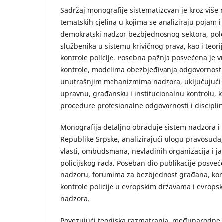
Sadržaj monografije sistematizovan je kroz vi
tematskih cjelina u kojima se analiziraju pojam i 
demokratski nadzor bezbjednosnog sektora, polo
službenika u sistemu krivičnog prava, kao i teorij
kontrole policije. Posebna pažnja posvećena je 
kontrole, modelima obezbjeđivanja odgovornosti p
unutrašnjim mehanizmima nadzora, uključujući
upravnu, građansku i institucionalnu kontrolu, k
procedure profesionalne odgovornosti i discipli
Monografija detaljno obrađuje sistem nadzora i k
Republike Srpske, analizirajući ulogu pravosuđa
vlasti, ombudsmana, nevladinih organizacija i ja
policijskog rada. Poseban dio publikacije posveć
nadzoru, forumima za bezbjednost građana, k
kontrole policije u evropskim državama i evrops
nadzora.
Povezujući teorijska razmatranja, međunarodne 