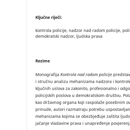
Ključne riječi:
kontrola policije, nadzor nad radom policije, pol
demokratski nadzor, ljudska prava
Rezime
Monografija
Kontrola nad radom policije
predstav
i stručnu analizu mehanizama nadzora i kontrole
ključnih uslova za zakonito, profesionalno i odg
policijskih poslova u demokratskom društvu. Pola
kao državnog organa koji raspolaže posebnim ov
prinude, autori razmatraju potrebu uspostavljan
mehanizama kojima se obezbjeđuje zaštita ljudsk
jačanje vladavine prava i unapređenje povjerenja 