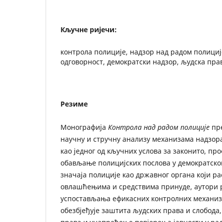
Кључне ријечи:
контрола полиције, надзор над радом полициј
одговорност, демократски надзор, људска пра
Резиме
Монографија
Контрола над радом полиције
пре
научну и стручну анализу механизама надзор
као једног од кључних услова за законито, п
обављање полицијских послова у демократско
значаја полиције као државног органа који 
овлашћењима и средствима принуде, аутори 
успостављања ефикасних контролних механиз
обезбјеђује заштита људских права и слобода