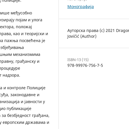
 полиције.
Монографија
 више међусобно
изирају појам и улога
ектора, положај
Ауторска права (c) 2021 Drago
рава, као и теоријски и
Jovičić (Author)
на пажња посвећена је
езбјеђивања
рашњим механизмима
ISBN-13 (15)
правну, грађанску и
978-99976-756-7-5
 процедуре
г надзора.
а и контроле Полиције
суђа, законодавне и
низација и јавности у
дио публикације
 за безбједност грађана,
у европским државама и