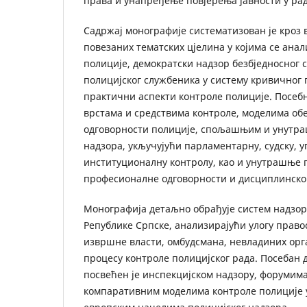
права и унапређење повјерења јавности у рад
Садржај монографије систематизован је кроз
повезаних тематских цјелина у којима се анал
полиције, демократски надзор безбједносног с
полицијског службеника у систему кривичног п
практични аспекти контроле полиције. Посеб
врстама и средствима контроле, моделима об
одговорности полиције, спољашњим и унут
надзора, укључујући парламентарну, судску, у
институционалну контролу, као и унутрашње
професионалне одговорности и дисциплинско
Монографија детаљно обрађује систем надзор
Републике Српске, анализирајући улогу право
извршне власти, омбудсмана, невладиних орга
процесу контроле полицијског рада. Посебан 
посвећен је инспекцијском надзору, форумима
компаративним моделима контроле полиције 