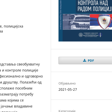
е, полицијска
ва
PDF
дставља свеобухватну
а и контроле полиције
рофесионално и одговорно
м друштву. Полазећи од
Објављено
располаже посебним
2021-05-27
разматрају потребу
ама којима се
, јачање владавине
Категорије