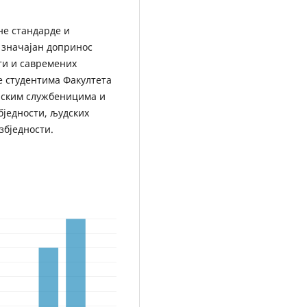
не стандарде и
 значајан допринос
ти и савремених
е студентима Факултета
јским службеницима и
бједности, људских
збједности.