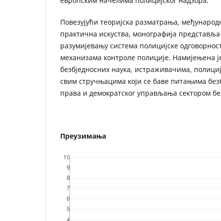
европским начелима полицијског надзора.
Повезујући теоријска разматрања, међународ
практична искуства, монографија представља
разумијевању система полицијске одговорнос
механизама контроле полиције. Намијењена ј
безбједносних наука, истраживачима, полици
свим стручњацима који се баве питањима без
права и демократског управљања сектором бе
Преузимања