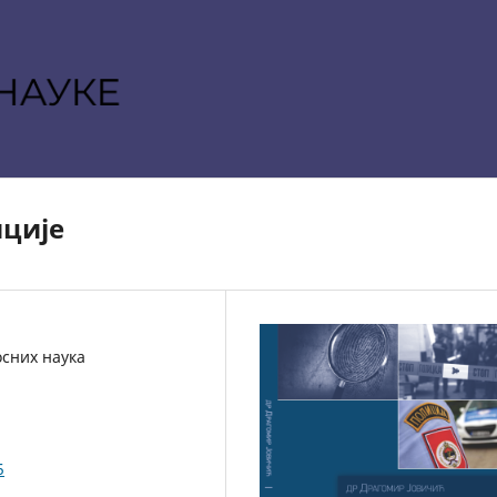
иције
осних наука
5