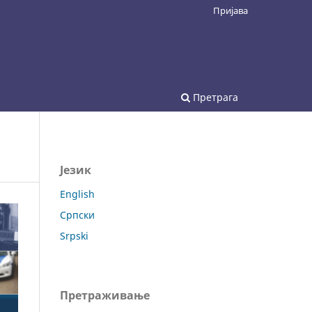
Пријава
Претрага
Језик
English
Српски
Srpski
Претраживање