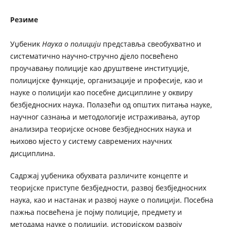
Резиме
Уџбеник
Наука о полицији
представља свеобухватно и
систематично научно-стручно дјело посвећено
проучавању полиције као друштвене институције,
полицијске функције, организације и професије, као и
науке о полицији као посебне дисциплине у оквиру
безбједносних наука. Полазећи од општих питања науке,
научног сазнања и методологије истраживања, аутор
анализира теоријске основе безбједносних наука и
њихово мјесто у систему савремених научних
дисциплина.
Садржај уџбеника обухвата различите концепте и
теоријске приступе безбједности, развој безбједносних
наука, као и настанак и развој науке о полицији. Посебна
пажња посвећена је појму полиције, предмету и
методама науке о полицији, историјском развоју