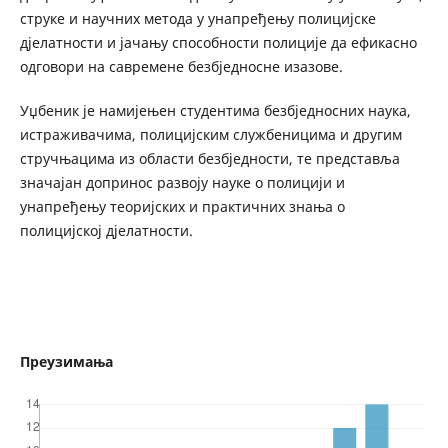
струке и научних метода у унапређењу полицијске
дјелатности и јачању способности полиције да ефикасно
одговори на савремене безбједносне изазове.
Уџбеник је намијењен студентима безбједносних наука,
истраживачима, полицијским службеницима и другим
стручњацима из области безбједности, те представља
значајан допринос развоју науке о полицији и
унапређењу теоријских и практичних знања о
полицијској дјелатности.
Преузимања