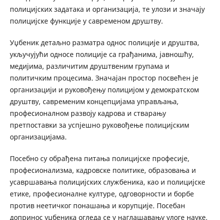
полицијских задатака и организација, те улози и значају
полицијске функције у савременом друштву.
Уџбеник детаљно разматра однос полиције и друштва,
укључујући односе полиције са грађанима, јавношћу,
медијима, различитим друштвеним групама и
политичким процесима. Значајан простор посвећен је
организацији и руковођењу полицијом у демократском
друштву, савременим концепцијама управљања,
професионалном развоју кадрова и стварању
претпоставки за успјешно руковођење полицијским
организацијама.
Посебно су обрађена питања полицијске професије,
професионализма, кадровске политике, образовања и
усавршавања полицијских службеника, као и полицијске
етике, професионалне културе, одговорности и борбе
против неетичког понашања и корупције. Посебан
допринос уџбеника огледа се у наглашавању улоге науке,