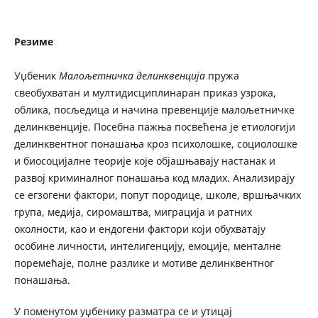
Резиме
Уџбеник
Малољетничка делинквенција
пружа
свеобухватан и мултидисциплинаран приказ узрока,
облика, посљедица и начина превенције малољетничке
делинквенције. Посебна пажња посвећена је етиологији
делинквентног понашања кроз психолошке, социолошке
и биосоцијалне теорије које објашњавају настанак и
развој криминалног понашања код младих. Анализирају
се егзогени фактори, попут породице, школе, вршњачких
група, медија, сиромаштва, миграција и ратних
околности, као и ендогени фактори који обухватају
особине личности, интелигенцију, емоције, менталне
поремећаје, полне разлике и мотиве делинквентног
понашања.
У поменутом уџбенику разматра се и утицај