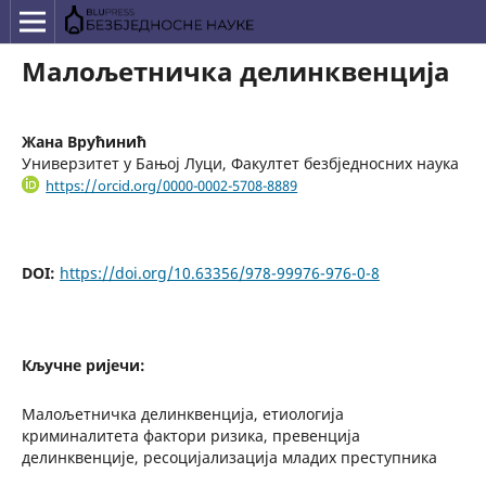
Малољетничка делинквенција
Жана Врућинић
Универзитет у Бањој Луци, Факултет безбједносних наука
https://orcid.org/0000-0002-5708-8889
DOI:
https://doi.org/10.63356/978-99976-976-0-8
Кључне ријечи:
Малољетничка делинквенција, етиологија
криминалитета фактори ризика, превенција
делинквенције, ресоцијализација младих преступника