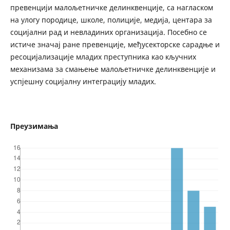
превенцији малољетничке делинквенције, са нагласком
на улогу породице, школе, полиције, медија, центара за
социјални рад и невладиних организација. Посебно се
истиче значај ране превенције, међусекторске сарадње и
ресоцијализације младих преступника као кључних
механизама за смањење малољетничке делинквенције и
успјешну социјалну интеграцију младих.
Преузимања