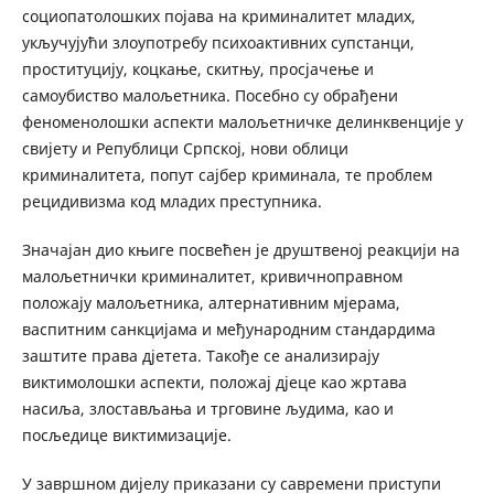
социопатолошких појава на криминалитет младих,
укључујући злоупотребу психоактивних супстанци,
проституцију, коцкање, скитњу, просјачење и
самоубиство малољетника. Посебно су обрађени
феноменолошки аспекти малољетничке делинквенције у
свијету и Републици Српској, нови облици
криминалитета, попут сајбер криминала, те проблем
рецидивизма код младих преступника.
Значајан дио књиге посвећен је друштвеној реакцији на
малољетнички криминалитет, кривичноправном
положају малољетника, алтернативним мјерама,
васпитним санкцијама и међународним стандардима
заштите права дјетета. Такође се анализирају
виктимолошки аспекти, положај дјеце као жртава
насиља, злостављања и трговине људима, као и
посљедице виктимизације.
У завршном дијелу приказани су савремени приступи