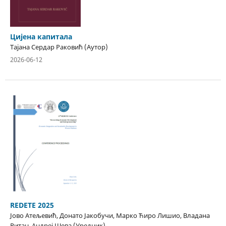
Цијена капитала
Тајана Сердар Раковић (Аутор)
2026-06-12
REDETE 2025
Јово Атељевић, Донато Јакобучи, Марко Ћиро Лишио, Владана
Ритан, Андреј Шева (Уредник)