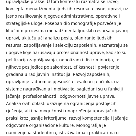
upravljačke prakse. U tom kontekstu razmatra se razvoj
koncepta menadžmenta ljudskih resursa u javnoj upravi, uz
jasno razlikovanje njegove administrativne, operativne i
strategijske uloge. Poseban dio monografije posvećen je
ključnim procesima menadžmenta ljudskih resursa u javnoj
upravi, uključujući analizu posla, planiranje ljudskih
resursa, zapošljavanje i selekciju zaposlenih. Razmatraju se
i pojave koje narušavaju profesionalnost uprave, kao što su
politizacija zapošljavanja, nepotizam i diskriminacija, te
njihove posljedice po zakonitost, efikasnost i povjerenje
građana u rad javnih institucija. Razvoj zaposlenih,
upravljanje radnom uspješnošću i evaluacija učinka, uz
sisteme nagrađivanja i motivacije, sagledani su u funkciji
jačanja profesionalnosti i odgovornosti javne uprave.
Analiza ovih oblasti ukazuje na ograničenja postojećih
rješenja, ali i na mogućnosti unapređenja upravljačkih
praksi kroz jasnije kriterijume, razvoj kompetencija i jačanje
odgovorne organizacione kulture. Monografija je
namijenjena studentima, istraživačima i praktičarima u