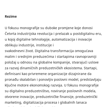
Rezime
U fokusu monografije su duboke promjene koje donosi
Četvrta industrijska revolucija i prelazak u postdigitalnu eru,
u kojoj digitalne tehnologije, automatizacija i inovacije
oblikuju industrije, institucije i
svakodnevni život. Digitalna transformacija omogućava
malim i srednjim preduzećima i startapima ravnopravniji
položaj u odnosu na globalne kompanije, stvarajući uslove
za razvoj dinamičnih preduzetničkih ekosistema. Startapi,
definisani kao privremene organizacije dizajnirane da
pronađu skalabilan i ponovljiv poslovni model, predstavljaju
ključne motore ekonomskog razvoja. U fokusu monografije
su digitalno preduzetništvo, noviranje poslovnih modela,
otvorene inovacije, preduzetničke finansije, preduzetnički
marketing, digitalizacija procesa i globalnih lanaca