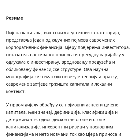
Резиме
Цијена капитала, иако наизглед техничка категорија,
представља један од кључних појмова савремених
корпоративних финансија: мјеру повјерења инвеститора,
показатељ очекиваног приноса и пресудну варијаблу у
одлукама о инвестирању, вредновању предузећа и
обликовању финансијске структуре. Ова научна
монографија систематски повезује теорију и праксу,
савремене захтјеве тржишта капитала и локални
контекст.
У првом дијелу обрађују се појмовни аспекти цијене
капитала, њен значај, дефиниције, класификација и
детерминанте, однос дисконтне стопе и стопе
капитализације, инхерентни ризици у пословним
финансијама и нето новчани ток као мјера приноса и