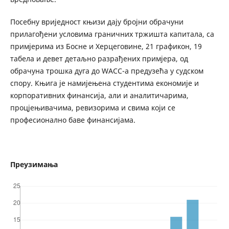
Посебну вриједност књизи дају бројни обрачуни
прилагођени условима граничних тржишта капитала, са
примјерима из Босне и Херцеговине, 21 графикон, 19
табела и девет детаљно разрађених примјера, од
обрачуна трошка дуга до WACC-а предузећа у судском
спору. Књига је намијењена студентима економије и
корпоративних финансија, али и аналитичарима,
процјењивачима, ревизорима и свима који се
професионално баве финансијама.
Преузимања