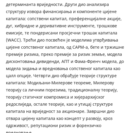
детерминанта вриједности. Други дио анализира
структуру извора финансирања и компоненте цијене
капитала: сопствени капитал, преференцијалне акције,
дуг, хибридне и деривативне инструменте, трошкове
емисије, те пондерисани просјечни трошак капитала
(WACC). Трећи дио посвећен је моделима утврђивања
цијене сопственог капитала, од CAPM-а, бете и тржишне
премије ризика, преко премије за ризик земље, модела
дисконтовања дивиденди, АПТ и Фама-Френч модела, до
модела зидања и вредновања сопственог капитала као
цалл опције. Четврти дио обрађује теорије структуре
капитала: Модиљани-Милерове теореме, Милерову
теорију са личним порезима, традиционалну теорију,
теорију статичког компромиса и хијерархијског
редослиједа, остале теорије, као и утицај структуре
капитала на вриједност за акционаре. Завршни дио
отвара цијену капитала као концепт у развоју, кроз
одрживост, репутациони ризик и форензичко
вредновање.