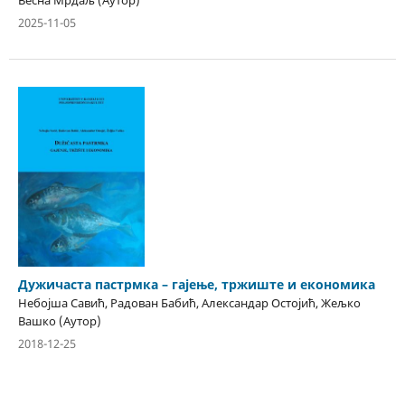
Весна Мрдаљ (Аутор)
2025-11-05
Дужичаста пастрмка – гајење, тржиште и економика
Небојша Савић, Радован Бабић, Александар Остојић, Жељко
Вашко (Аутор)
2018-12-25