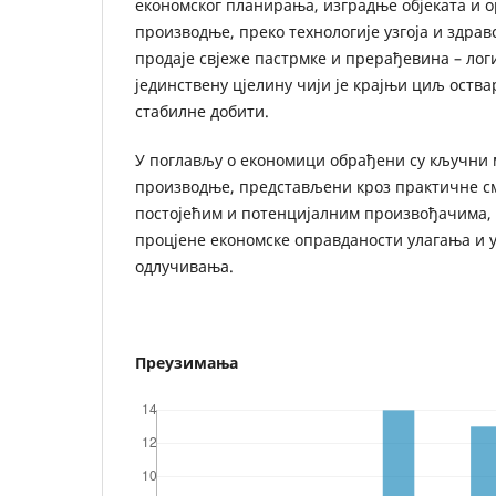
економског планирања, изградње објеката и 
производње, преко технологије узгоја и здрав
продаје свјеже пастрмке и прерађевина – лог
јединствену цјелину чији је крајњи циљ оств
стабилне добити.
У поглављу о економици обрађени су кључни
производње, представљени кроз практичне с
постојећим и потенцијалним произвођачима,
процјене економске оправданости улагања и
одлучивања.
Преузимања