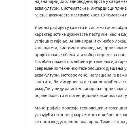
најзначајнијих хладноводних врста у савремен
аквакултури. Систематски и интердисциплина
гајења дужичасте пастрмке кроз 18 тематски 
У монографији су сажето и систематично обр
карактеристике дужичасте пастрмке, као и кљ
успјешно гајење. Анализирани су избор локац
капацитета, системи производње, производне
пројектовање објеката и избор опреме за пас
Посебна пажња посвећена је технологији гај
савремених техничко-технолошких рјешења у
аквакултури. Истовремено, наглашена је важ
заштите, биосигурности и сталног праћења ст
имајући у виду да интензивирање производње
појаве болести и потенцијалних економских гу
Монографија повезује технолошки и тржишни
указујући на значај маркетинга и добро позн
се производ успјешно пласирао. Тиме се проц