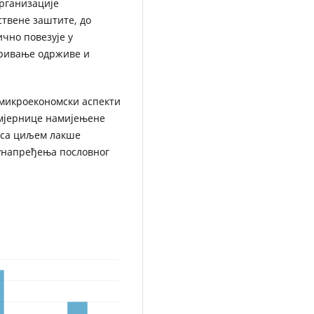
организације
ствене заштите, до
ично повезује у
аривање одрживе и
 микроекономски аспекти
мјернице намијењене
 са циљем лакше
 унапређења пословног