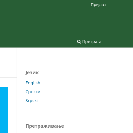
Пријава
Претрага
Језик
English
Српски
Srpski
Претраживање