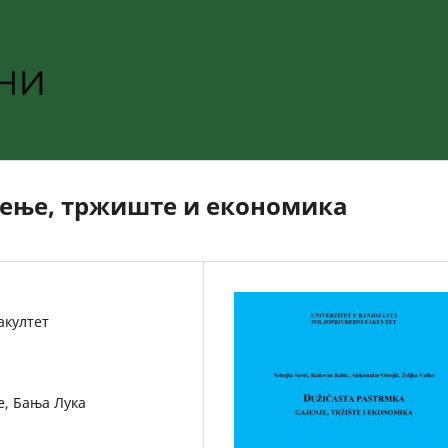
јење, тржиште и економика
акултет
е, Бања Лука