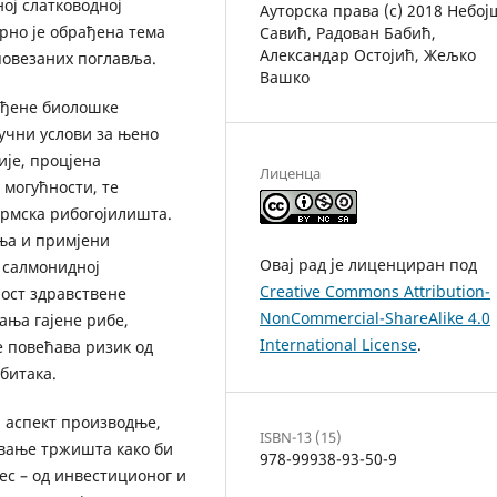
ој слатководној
Ауторска права (c) 2018 Небој
рно је обрађена тема
Савић, Радован Бабић,
Александар Остојић, Жељко
повезаних поглавља.
Вашко
ађене биолошке
учни услови за њено
ије, процјена
Лиценца
 могућности, те
трмска рибогојилишта.
ења и примјени
Овај рад је лиценциран под
 салмонидној
Creative Commons Attribution-
ност здравствене
NonCommercial-ShareAlike 4.0
ања гајене рибе,
International License
.
 повећава ризик од
битака.
 аспект производње,
ISBN-13 (15)
авање тржишта како би
978-99938-93-50-9
ес – од инвестиционог и