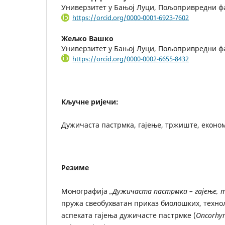
Универзитет у Бањој Луци, Пољопривредни ф
https://orcid.org/0000-0001-6923-7602
Жељко Вашко
Универзитет у Бањој Луци, Пољопривредни ф
https://orcid.org/0000-0002-6655-8432
Кључне ријечи:
Дужичаста пастрмка, гајење, тржиште, еконо
Резиме
Монографија
„Дужичаста пастрмка – гајење,
пружа свеобухватан приказ биолошких, техно
аспеката гајења дужичасте пастрмке (
Oncorhyn