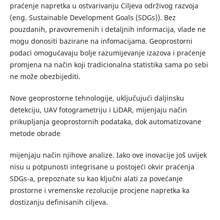
praćenje napretka u ostvarivanju Ciljeva održivog razvoja
(eng. Sustainable Development Goals (SDGs)). Bez
pouzdanih, pravovremenih i detaljnih informacija, vlade ne
mogu donositi bazirane na infomacijama. Geoprostorni
podaci omogućavaju bolje razumijevanje izazova i praćenje
promjena na način koji tradicionalna statistika sama po sebi
ne može obezbijediti.
Nove geoprostorne tehnologije, uključujući daljinsku
detekciju, UAV fotogrametriju i LiDAR, mijenjaju način
prikupljanja geoprostornih podataka, dok automatizovane
metode obrade
mijenjaju način njihove analize. Iako ove inovacije još uvijek
nisu u potpunosti integrisane u postojeći okvir praćenja
SDGs-a, prepoznate su kao ključni alati za povećanje
prostorne i vremenske rezolucije procjene napretka ka
dostizanju definisanih ciljeva.