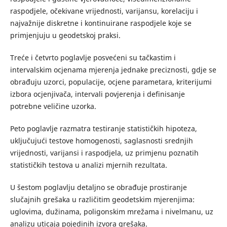
raspodjele, očekivane vrijednosti, varijansu, korelaciju i
najvažnije diskretne i kontinuirane raspodjele koje se
primjenjuju u geodetskoj praksi.
Treće i četvrto poglavlje posvećeni su tačkastim i
intervalskim ocjenama mjerenja jednake preciznosti, gdje se
obrađuju uzorci, populacije, ocjene parametara, kriterijumi
izbora ocjenjivača, intervali povjerenja i definisanje
potrebne veličine uzorka.
Peto poglavlje razmatra testiranje statističkih hipoteza,
uključujući testove homogenosti, saglasnosti srednjih
vrijednosti, varijansi i raspodjela, uz primjenu poznatih
statističkih testova u analizi mjernih rezultata.
U šestom poglavlju detaljno se obrađuje prostiranje
slučajnih grešaka u različitim geodetskim mjerenjima:
uglovima, dužinama, poligonskim mrežama i nivelmanu, uz
analizu uticaja pojedinih izvora grešaka.