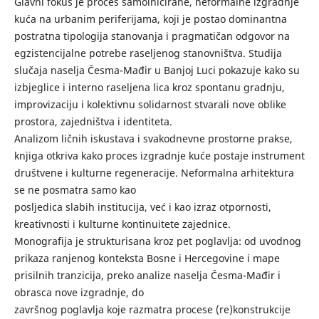
Glavni fokus je proces samoinicirane, neformalne izgradnje
kuća na urbanim periferijama, koji je postao dominantna
postratna tipologija stanovanja i pragmatičan odgovor na
egzistencijalne potrebe raseljenog stanovništva. Studija
slučaja naselja Česma-Mađir u Banjoj Luci pokazuje kako su
izbjeglice i interno raseljena lica kroz spontanu gradnju,
improvizaciju i kolektivnu solidarnost stvarali nove oblike
prostora, zajedništva i identiteta.
Analizom ličnih iskustava i svakodnevne prostorne prakse,
knjiga otkriva kako proces izgradnje kuće postaje instrument
društvene i kulturne regeneracije. Neformalna arhitektura
se ne posmatra samo kao
posljedica slabih institucija, već i kao izraz otpornosti,
kreativnosti i kulturne kontinuitete zajednice.
Monografija je strukturisana kroz pet poglavlja: od uvodnog
prikaza ranjenog konteksta Bosne i Hercegovine i mape
prisilnih tranzicija, preko analize naselja Česma-Mađir i
obrasca nove izgradnje, do
završnog poglavlja koje razmatra procese (re)konstrukcije