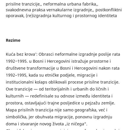
prisilne tranzicije,, neformalna urbana fabrika,,
svakodnevna praksa vernakularne izgradnje,, postkonfliktni
oporavak, (re)izgradnja kulturnog i prostornog identiteta
Rezime
Kuća bez krova’: Obrasci neformalne izgradnje poslije rata
1992‒1995. u Bosni i Hercegovini istražuje prostorne i
društvene transformacije u Bosni i Hercegovini nakon rata
1992–1995, kada su etničke podjele, migracije i
institucionalni kolaps oblikovali procese prisilne tranzicije.
Ove tranzicije — od teritorijalnih i urbanih do ličnih i
kulturnih — redefinisale su odnose između identiteta i
prostora, ostavljajući trajne posljedice u pejzažu zemlje.
Mapa prisilnih tranzicija nije samo geografska, već i
simbolička, jer obuhvata migracije, ponovnu izgradnju
doma i stvaranje novog života „iz ničega“.